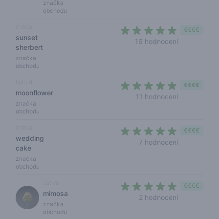
značka
obchodu
indica
€€€€
sunset
4,8 out of 5
16 hodnocení
sherbert
značka
obchodu
hybrid
€€€€
moonflower
5 out of 5 s
11 hodnocení
značka
obchodu
indica
€€€€
wedding
4,9 out of 5
7 hodnocení
cake
značka
obchodu
sativa
€€€€
mimosa
5 out of 5 s
2 hodnocení
značka
obchodu