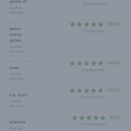
gelato 41
4,8 out of 5
9 hodnocení
značka
obchodu
cali
€€€€€
lemon
4,6 out of 5 s
7 hodnocení
cherry
gelato
značka
obchodu
hybrid
cali
€€€€€
zoap
5 out of 5 sta
2 hodnocení
značka
obchodu
indica
cali
€€€€€
o.g. kush
5 out of 5 sta
3 hodnocení
značka
obchodu
sativa
€€€€
amnesia
4,6 out of 5
11 hodnocení
značka