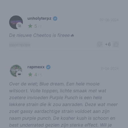
unholyterpz
07-06-2024
5
🚀
/ 5
De nieuwe Cheetos is fireee🔥
+6
report review
rapmexx
11-04-2024
4
👑
/ 5
Over de wiet; Blue dream. Een hele mooie
witsoort. Volle toppen, lichte smaak met wat
zoetere invloeden Purple Punch is een hele
lekkere strain die ik zou aanraden. Deze wat meer
zoet gassy aardachtige strain voldoet aan zijn
naam purple punch. De kosher kush is schoon en
best underrated gezien zijn sterke effect. Wil je