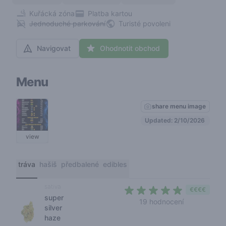
Kuřácká zóna
Platba kartou
Jednoduché parkování
Turisté povoleni
Navigovat
Ohodnotit obchod
Menu
share menu image
Updated: 2/10/2026
view
tráva
hašiš
předbalené
edibles
sativa
€€€€
super
4,6 out of 5
19 hodnocení
silver
haze