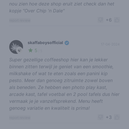
nou zien hoe deze shop eruit ziet check dan het
kopje "Over Chip 'n Dale"
+6
report review
skaffaboysofficial
17-04-2024
5
🍃
/ 5
Super gezellige coffeeshop hier kan je lekker
binnen zitten terwijl je geniet van een smoothie,
milkshake of wat te eten zoals een panini kip
pesto. Meer dan genoeg zitruimte zowel boven
als beneden. Ze hebben een photo play kast,
arcade kast, tafel voetbal en 2 pool tafels dus hier
vermaak je je vanzelfsprekend. Menu heeft
genoeg variatie en kwaliteit is prima!
+3
report review