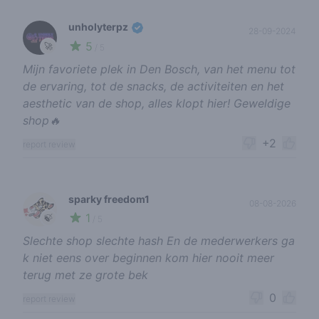
unholyterpz
28-09-2024
5
🚀
/ 5
Mijn favoriete plek in Den Bosch, van het menu tot
de ervaring, tot de snacks, de activiteiten en het
aesthetic van de shop, alles klopt hier! Geweldige
shop🔥
+2
report review
sparky freedom1
08-08-2026
1
🍃
/ 5
Slechte shop slechte hash En de mederwerkers ga
k niet eens over beginnen kom hier nooit meer
terug met ze grote bek
0
report review