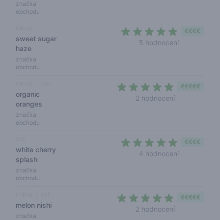
značka
obchodu
sativa
€€€€
sweet sugar
4,8 out of 5
5 hodnocení
haze
značka
obchodu
sativa
cali
€€€€€
organic
5 out of 5 sta
2 hodnocení
oranges
značka
obchodu
cali
€€€€
white cherry
5 out of 5 s
4 hodnocení
splash
značka
obchodu
indica
cali
€€€€€
melon nishi
5 out of 5 sta
2 hodnocení
značka