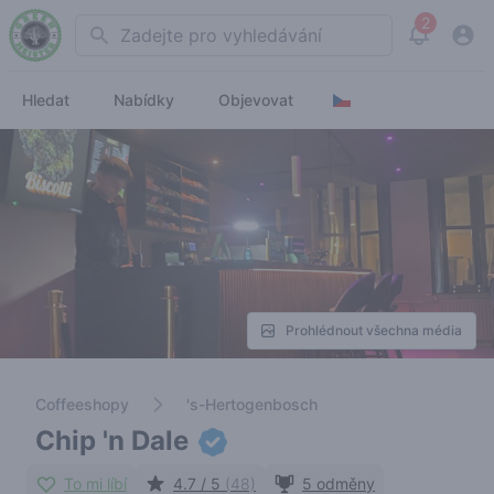
2
Search
View noti
Hledat
Nabídky
Objevovat
Prohlédnout všechna média
Coffeeshopy
's-Hertogenbosch
Chip 'n Dale
To mi líbí
4.7 / 5
(48)
5 odměny