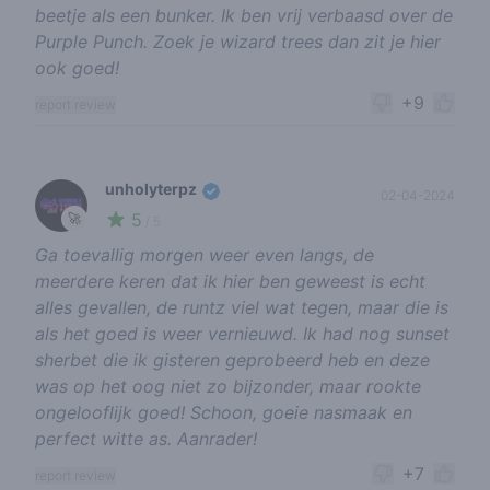
beetje als een bunker. Ik ben vrij verbaasd over de
Purple Punch. Zoek je wizard trees dan zit je hier
ook goed!
+9
report review
unholyterpz
02-04-2024
5
🚀
/ 5
Ga toevallig morgen weer even langs, de
meerdere keren dat ik hier ben geweest is echt
alles gevallen, de runtz viel wat tegen, maar die is
als het goed is weer vernieuwd. Ik had nog sunset
sherbet die ik gisteren geprobeerd heb en deze
was op het oog niet zo bijzonder, maar rookte
ongelooflijk goed! Schoon, goeie nasmaak en
perfect witte as. Aanrader!
+7
report review