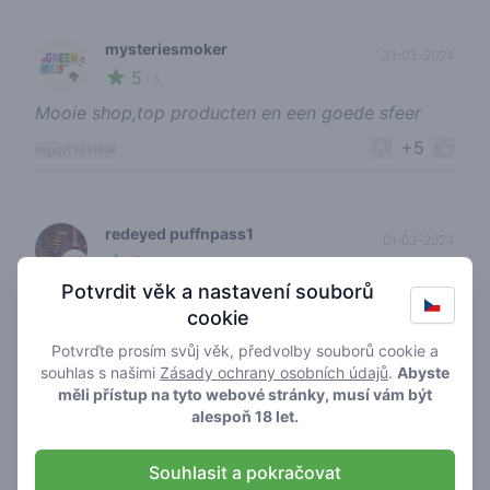
mysteriesmoker
31-03-2024
5
🥦
/ 5
Mooie shop,top producten en een goede sfeer
+5
report review
redeyed puffnpass1
01-03-2024
5
🍃
/ 5
Potvrdit věk a nastavení souborů
Super shop, top producten. Voor iedereen wat. En
cookie
je kan ook nog lekker chillen. Drinks, Foods etc
etc 🤞💯🇺🇸
Potvrďte prosím svůj věk, předvolby souborů cookie a
souhlas s našimi
Zásady ochrany osobních údajů
.
Abyste
+5
report review
měli přístup na tyto webové stránky, musí vám být
alespoň 18 let.
Souhlasit a pokračovat
powerflowernl
06-09-2024