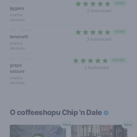
indica
€€€€
jigglers
5 out of 5 s
2 hodnocení
značka
obchodu
cali
sativa
€€€€
lemonatti
5 out of 5 s
3 hodnocení
značka
obchodu
cali
hybrid
€€€€€
grape
5 out of 5 sta
2 hodnocení
seizure
značka
obchodu
O coffeeshopu
Chip 'n Dale
New
New