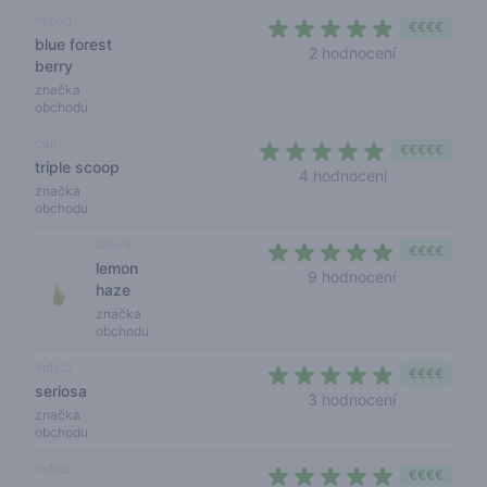
hybrid
€€€€
blue forest
5 out of 5 s
2 hodnocení
berry
značka
obchodu
cali
€€€€€
triple scoop
5 out of 5 sta
4 hodnocení
značka
obchodu
sativa
€€€€
lemon
5 out of 5 s
9 hodnocení
haze
značka
obchodu
indica
€€€€
seriosa
4,7 out of 5 
3 hodnocení
značka
obchodu
indica
€€€€