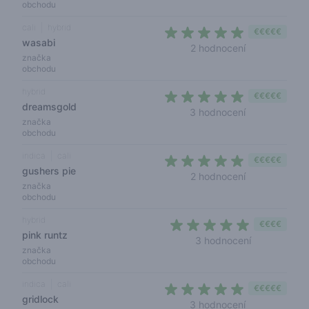
obchodu
cali
hybrid
€€€€€
wasabi
5 out of 5 sta
2 hodnocení
značka
obchodu
hybrid
€€€€€
dreamsgold
5 out of 5 sta
3 hodnocení
značka
obchodu
indica
cali
€€€€€
gushers pie
5 out of 5 sta
2 hodnocení
značka
obchodu
hybrid
€€€€
pink runtz
4,7 out of 5 
3 hodnocení
značka
obchodu
indica
cali
€€€€€
gridlock
5 out of 5 sta
3 hodnocení