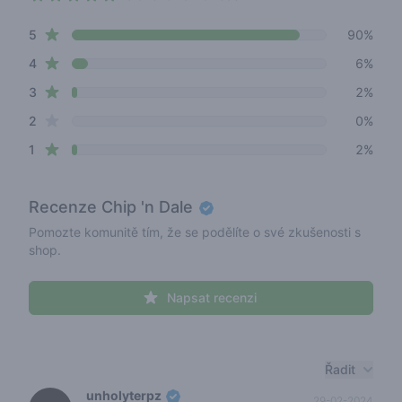
4.7 out of 5 stars
star reviews
Review data
5
90%
star reviews
4
6%
star reviews
3
2%
star reviews
2
0%
star reviews
1
2%
Recenze
Chip 'n Dale
Pomozte komunitě tím, že se podělíte o své zkušenosti s
shop.
Napsat recenzi
Recent reviews
Řadit
unholyterpz
29-02-2024