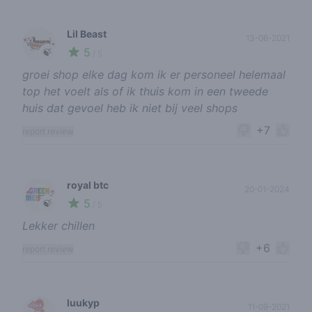
Lil Beast
13-06-2021
5
🍃
/ 5
groei shop elke dag kom ik er personeel helemaal
top het voelt als of ik thuis kom in een tweede
huis dat gevoel heb ik niet bij veel shops
+7
report review
royal btc
20-01-2024
5
🍃
/ 5
Lekker chillen
+6
report review
luukyp
11-09-2021