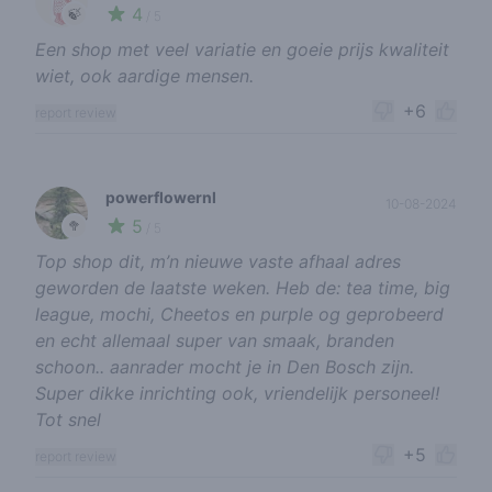
4
🍃
/ 5
Een shop met veel variatie en goeie prijs kwaliteit
wiet, ook aardige mensen.
+6
report review
powerflowernl
10-08-2024
5
🥦
/ 5
Top shop dit, m’n nieuwe vaste afhaal adres
geworden de laatste weken. Heb de: tea time, big
league, mochi, Cheetos en purple og geprobeerd
en echt allemaal super van smaak, branden
schoon.. aanrader mocht je in Den Bosch zijn.
Super dikke inrichting ook, vriendelijk personeel!
Tot snel
+5
report review