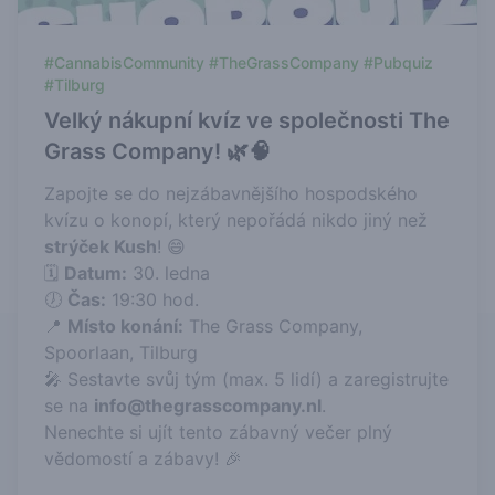
#CannabisCommunity #TheGrassCompany #Pubquiz
#Tilburg
Velký nákupní kvíz ve společnosti The
Grass Company! 🌿🧠
Zapojte se do nejzábavnějšího hospodského
kvízu o konopí, který nepořádá nikdo jiný než
strýček Kush
! 😄
🗓️
Datum:
30. ledna
🕖
Čas:
19:30 hod.
📍
Místo konání:
The Grass Company,
Spoorlaan, Tilburg
🎤 Sestavte svůj tým (max. 5 lidí) a zaregistrujte
se na
info@thegrasscompany.nl
.
Nenechte si ujít tento zábavný večer plný
vědomostí a zábavy! 🎉