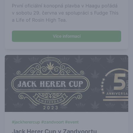
První oficiální konopná plavba v Haagu pořádá
v sobotu 29. června ve spolupráci s Fudge This
a Life of Rosin High Tea.
Více informací
#jackherercup #zandvoort #event
Jack Herer Cup v Zandvoortu