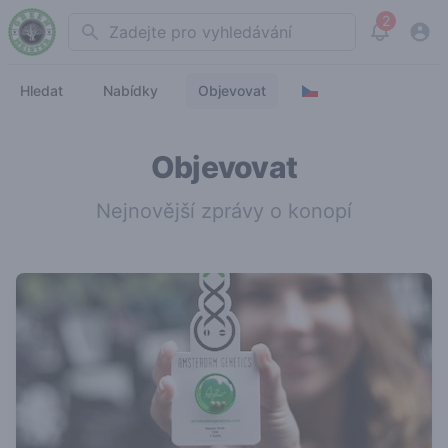
2
Search
View noti
Hledat
Nabídky
Objevovat
Objevovat
Nejnovější zprávy o konopí