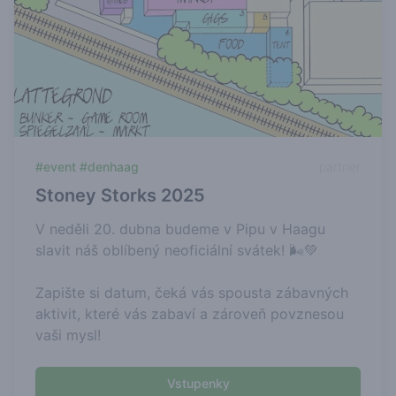
#event #denhaag
partner
Stoney Storks 2025
V neděli 20. dubna budeme v Pipu v Haagu
slavit náš oblíbený neoficiální svátek! 🌬💚
Zapište si datum, čeká vás spousta zábavných
aktivit, které vás zabaví a zároveň povznesou
vaši mysl!
Vstupenky