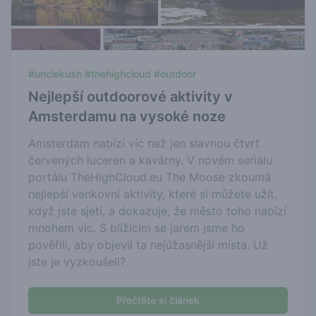
#unclekush #thehighcloud #outdoor
Nejlepší outdoorové aktivity v
Amsterdamu na vysoké noze
Amsterdam nabízí víc než jen slavnou čtvrť
červených luceren a kavárny. V novém seriálu
portálu TheHighCloud.eu The Moose zkoumá
nejlepší venkovní aktivity, které si můžete užít,
když jste sjetí, a dokazuje, že město toho nabízí
mnohem víc. S blížícím se jarem jsme ho
pověřili, aby objevil ta nejúžasnější místa. Už
jste je vyzkoušeli?
Přečtěte si článek