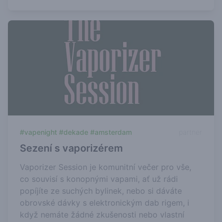
#vapenight #dekade #amsterdam
partner
Sezení s vaporizérem
Vaporizer Session je komunitní večer pro vše,
co souvisí s konopnými vapami, ať už rádi
popíjíte ze suchých bylinek, nebo si dáváte
obrovské dávky s elektronickým dab rigem, i
když nemáte žádné zkušenosti nebo vlastní