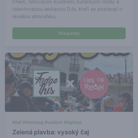
trhem, tetovacím koutkem, kuřáckými místy a
talentovanou sestavou DJs, kteří se postarají o
skvělou atmosféru.
Vstupenky
#loď #denhaag #událost #hightea
Zelená plavba: vysoký čaj