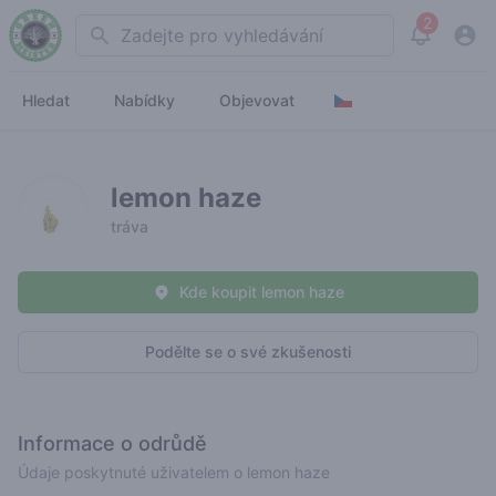
2
Search
View noti
Hledat
Nabídky
Objevovat
lemon haze
tráva
Kde koupit lemon haze
Podělte se o své zkušenosti
Informace o odrůdě
Údaje poskytnuté uživatelem o lemon haze