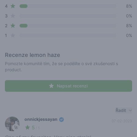
star reviews
4
8%
star reviews
3
0%
star reviews
2
8%
star reviews
1
0%
Recenze
lemon haze
Pomozte komunitě tím, že se podělíte o své zkušenosti s
product.
Napsat recenzi
Recent reviews
Řadit
onnickjessayan
07-02-2023
5
🚀
/ 5