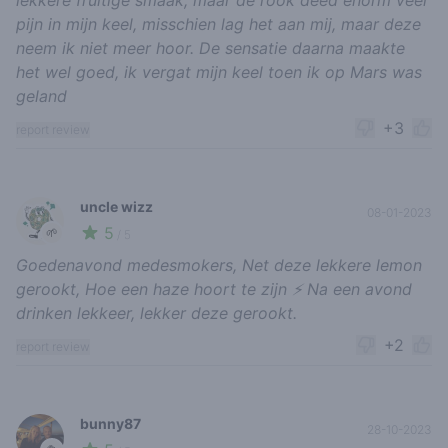
pijn in mijn keel, misschien lag het aan mij, maar deze
neem ik niet meer hoor. De sensatie daarna maakte
het wel goed, ik vergat mijn keel toen ik op Mars was
geland
+3
report review
uncle wizz
08-01-2023
5
🌱
/ 5
Goedenavond medesmokers, Net deze lekkere lemon
gerookt, Hoe een haze hoort te zijn ⚡️ Na een avond
drinken lekkeer, lekker deze gerookt.
+2
report review
bunny87
28-10-2023