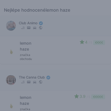
Nejlépe hodnocenélemon haze
Club Animo
4
lemon
/ 5
€€€€
haze
značka
obchodu
The Canna Club
3.9
lemon
/ 5
€€€€€
haze
značka