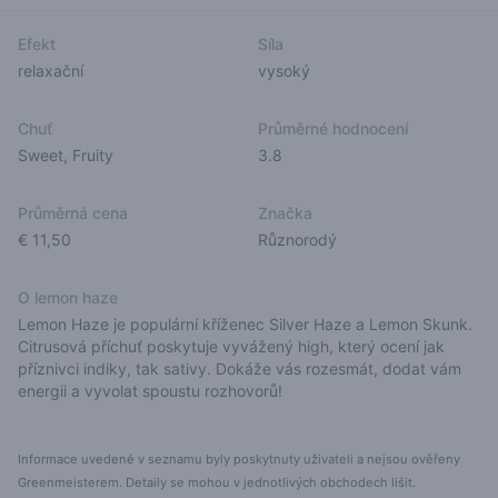
Efekt
Síla
relaxační
vysoký
Chuť
Průměrné hodnocení
Sweet
,
Fruity
3.8
Průměrná cena
Značka
€ 11,50
Různorodý
O lemon haze
Lemon Haze je populární kříženec Silver Haze a Lemon Skunk.
Citrusová příchuť poskytuje vyvážený high, který ocení jak
příznivci indiky, tak sativy. Dokáže vás rozesmát, dodat vám
energii a vyvolat spoustu rozhovorů!
Informace uvedené v seznamu byly poskytnuty uživateli a nejsou ověřeny
Greenmeisterem. Detaily se mohou v jednotlivých obchodech lišit.