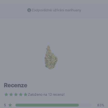
Zodpovědné užívání marihuany
Recenze
Založeno na 12 recenzí
4.8 out of 5 stars
star reviews
Review data
5
83%