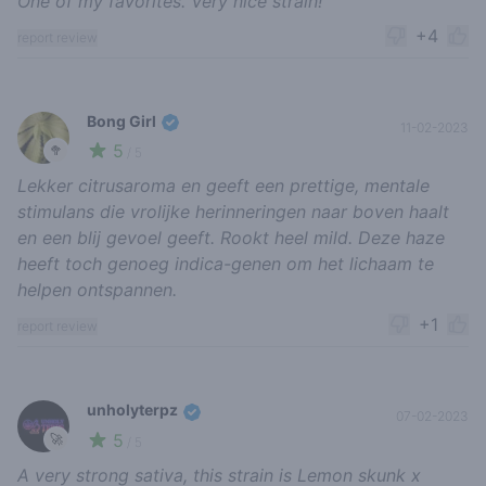
One of my favorites. Very nice strain!
+4
report review
Bong Girl
11-02-2023
5
🥦
/ 5
Lekker citrusaroma en geeft een prettige, mentale
stimulans die vrolijke herinneringen naar boven haalt
en een blij gevoel geeft. Rookt heel mild. Deze haze
heeft toch genoeg indica-genen om het lichaam te
helpen ontspannen.
+1
report review
unholyterpz
07-02-2023
5
🚀
/ 5
A very strong sativa, this strain is Lemon skunk x