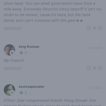
silver haze. You can smell good lemon haze from a
mile away. Extremely flavorful citrus terps💚 it isn’t my
strain to be honest, cause it’s haze, but the haze
family sure can’t compete with this gem🔥🔥
0
report review
king fireman
26-06-2026
5
🍃
/ 5
My Faworit
0
report review
koolraapknaller
17-07-2023
2
🌱
/ 5
Effect: Zeer ontspannend Kracht: Hoog Smaak: Een
lekkere fruitige smaak, maar de rook deed enorm veel