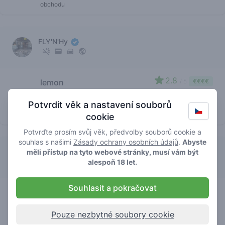
obchodu
FLY'N'Hy
2.8
lemon
/ 5
€€€€
haze
Potvrdit věk a nastavení souborů
značka
obchodu
cookie
Potvrďte prosím svůj věk, předvolby souborů cookie a
souhlas s našimi
Zásady ochrany osobních údajů
.
Abyste
Cafe Mix
měli přístup na tyto webové stránky, musí vám být
alespoň 18 let.
Souhlasit a pokračovat
2.8
lemon
/ 5
€€€€€
haze
Pouze nezbytné soubory cookie
značka
obchodu