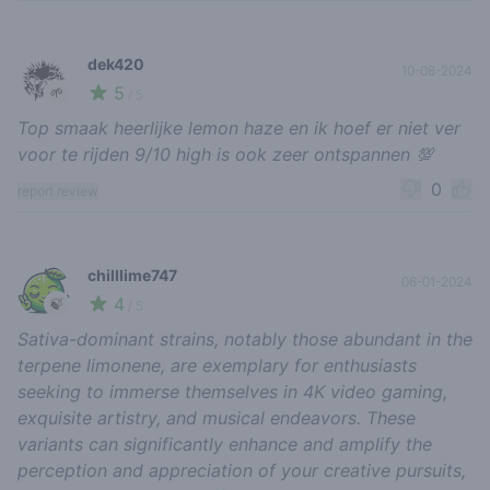
dek420
10-08-2024
5
🌱
/ 5
Top smaak heerlijke lemon haze en ik hoef er niet ver
voor te rijden 9/10 high is ook zeer ontspannen 💯
0
report review
chilllime747
06-01-2024
4
🍃
/ 5
Sativa-dominant strains, notably those abundant in the
terpene limonene, are exemplary for enthusiasts
seeking to immerse themselves in 4K video gaming,
exquisite artistry, and musical endeavors. These
variants can significantly enhance and amplify the
perception and appreciation of your creative pursuits,