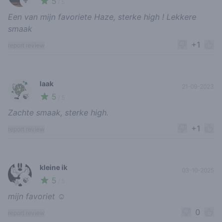
5
🥦
/ 5
Een van mijn favoriete Haze, sterke high ! Lekkere
smaak
+1
report review
laak
21-09-2023
5
🍃
/ 5
Zachte smaak, sterke high.
+1
report review
kleine ik
03-10-2025
5
🍃
/ 5
mijn favoriet ☺️
0
report review