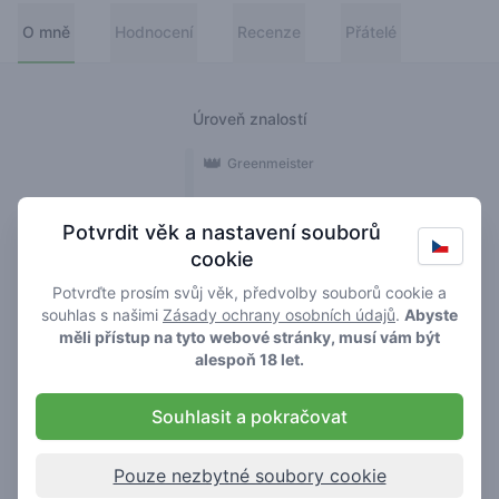
O mně
Hodnocení
Recenze
Přátelé
Úroveň znalostí
👑
Greenmeister
🚀
Spaceranger
Potvrdit věk a nastavení souborů
cookie
🥦
Stoner
Potvrďte prosím svůj věk, předvolby souborů cookie a
🌱
Roller
souhlas s našimi
Zásady ochrany osobních údajů
.
Abyste
měli přístup na tyto webové stránky, musí vám být
🍃
alespoň 18 let.
Smoker
Souhlasit a pokračovat
Recenze
1
Pouze nezbytné soubory cookie