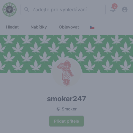
2
Search
View noti
Hledat
Nabídky
Objevovat
smoker247
🍃 Smoker
Přidat přítele