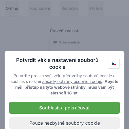
O mně
Hodnocení
Recenze
Přátelé
Úroveň znalostí
👑
Greenmeister
🚀
Spaceranger
Potvrdit věk a nastavení souborů
cookie
🥦
Stoner
Potvrďte prosím svůj věk, předvolby souborů cookie a
🌱
Roller
souhlas s našimi
Zásady ochrany osobních údajů
.
Abyste
měli přístup na tyto webové stránky, musí vám být
🍃
alespoň 18 let.
Smoker
Souhlasit a pokračovat
Recenze
2
Pouze nezbytné soubory cookie