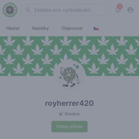
2
Search
View noti
Hledat
Nabídky
Objevovat
royherrer420
🍃 Smoker
Přidat přítele