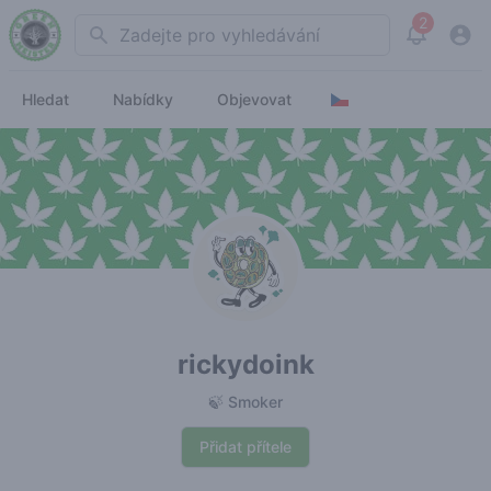
2
Search
View noti
Hledat
Nabídky
Objevovat
rickydoink
🍃 Smoker
Přidat přítele