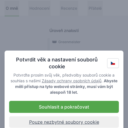
O mně
Hodnocení
Recenze
Přátelé
Úroveň znalostí
👑
Greenmeister
🚀
Spaceranger
Potvrdit věk a nastavení souborů
cookie
🥦
Stoner
Potvrďte prosím svůj věk, předvolby souborů cookie a
🌱
Roller
souhlas s našimi
Zásady ochrany osobních údajů
.
Abyste
měli přístup na tyto webové stránky, musí vám být
🍃
alespoň 18 let.
Smoker
Souhlasit a pokračovat
Recenze
9
Pouze nezbytné soubory cookie