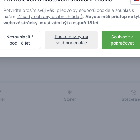
Potvrďte prosím svůj věk, předvolby souborů cookie a souhlas s
našimi
Zásady ochrany osobních údajů
.
Abyste měli přístup na ty
webové stránky, musí vám být alespoň 18 let.
Pouze nezbytné
Nesouhlasit /
Souhlasit a
soubory cookie
pod 18 let
pokračovat
Přátelé
🌱
🥦
🚀
ller
Stoner
Spaceran