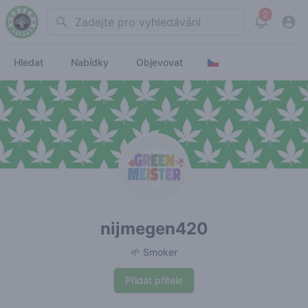
2
Search
View noti
Hledat
Nabídky
Objevovat
nijmegen420
🌱 Smoker
Přidat přítele