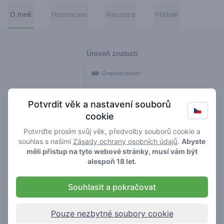
O mně
Hodnocení
Recenze
Přátelé
Úroveň znalostí
👑
Greenmeister
🚀
Spaceranger
Potvrdit věk a nastavení souborů
cookie
🥦
Stoner
Potvrďte prosím svůj věk, předvolby souborů cookie a
🌱
Roller
souhlas s našimi
Zásady ochrany osobních údajů
.
Abyste
měli přístup na tyto webové stránky, musí vám být
🍃
alespoň 18 let.
Smoker
Souhlasit a pokračovat
Recenze
Hodnocení
1
2
Pouze nezbytné soubory cookie