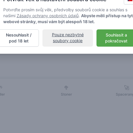
Potvrďte prosím svůj věk, předvolby souborů cookie a souhlas s
našimi
Zásady ochrany osobních údajů
.
Abyste měli přístup na ty
webové stránky, musí vám být alespoň 18 let.
Pouze nezbytné
Nesouhlasit /
Souhlasit a
soubory cookie
pod 18 let
pokračovat
Přátelé
🌱
🥦
🚀
ller
Stoner
Spaceran