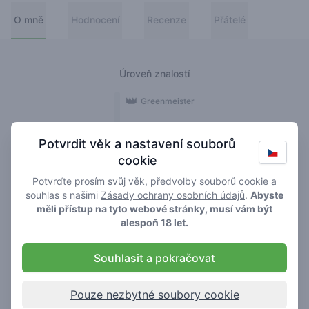
O mně
Hodnocení
Recenze
Přátelé
Úroveň znalostí
👑
Greenmeister
🚀
Spaceranger
Potvrdit věk a nastavení souborů
cookie
🥦
Stoner
Potvrďte prosím svůj věk, předvolby souborů cookie a
🌱
Roller
souhlas s našimi
Zásady ochrany osobních údajů
.
Abyste
měli přístup na tyto webové stránky, musí vám být
🍃
alespoň 18 let.
Smoker
Souhlasit a pokračovat
Recenze
Hodnocení
3
2
Pouze nezbytné soubory cookie