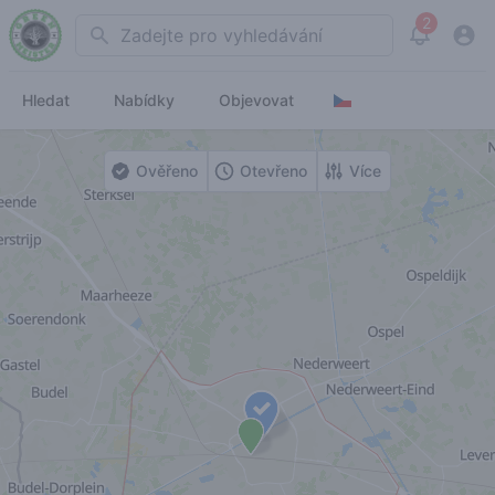
2
Search
View noti
Hledat
Nabídky
Objevovat
Ověřeno
Otevřeno
Více