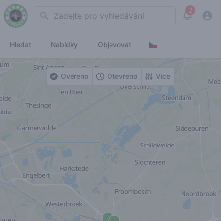
2
Search
View noti
Hledat
Nabídky
Objevovat
Ověřeno
Otevřeno
Více