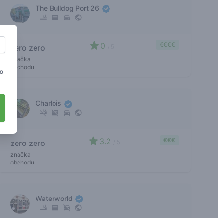
The Bulldog Port 26
0
€€€€
zero zero
/ 5
značka
obchodu
to
Charlois
3.2
€€€
zero zero
/ 5
značka
obchodu
Waterworld