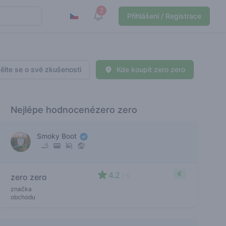
2
View notifications
Přihlášení / Registrace
ělte se o své zkušenosti
Kde koupit zero zero
Nejlépe hodnocenézero zero
Smoky Boot
4.2
€
zero zero
/ 5
značka
obchodu