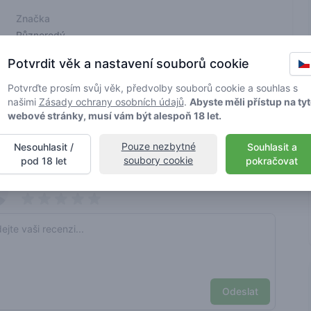
Značka
Různorodý
Potvrdit věk a nastavení souborů cookie
jsou ověřeny Greenmeisterem. Detaily se mohou v jednotlivých
Potvrďte prosím svůj věk, předvolby souborů cookie a souhlas s
našimi
Zásady ochrany osobních údajů
.
Abyste měli přístup na ty
webové stránky, musí vám být alespoň 18 let.
 užívání marihuany
Pouze nezbytné
Nesouhlasit /
Souhlasit a
soubory cookie
pod 18 let
pokračovat
nt reviews
Vaše jméno tady
Pick a rating
e review
Odeslat