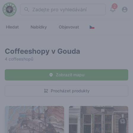
2
Search
View noti
Hledat
Nabídky
Objevovat
Coffeeshopy v Gouda
4 coffeeshopů
Zobrazit mapu
Procházet produkty