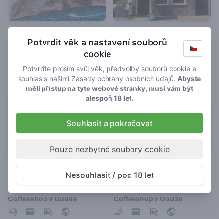
Club Animo
Oya
Potvrdit věk a nastavení souborů
4.5
4.4
/ 5
/ 5
cookie
Coffeeshop v Gouda
Coffeeshop v Gouda
Potvrďte prosím svůj věk, předvolby souborů cookie a
souhlas s našimi
Zásady ochrany osobních údajů
.
Abyste
měli přístup na tyto webové stránky, musí vám být
alespoň 18 let.
Souhlasit a pokračovat
Pouze nezbytné soubory cookie
De Vriendschap
Buy Bye
Nesouhlasit / pod 18 let
4.2
2.8
/ 5
/ 5
Coffeeshop v Gouda
Coffeeshop v Gouda