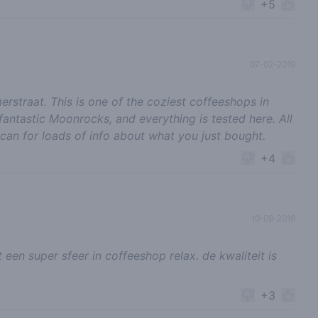
+5
07-02-2019
merstraat. This is one of the coziest coffeeshops in
antastic Moonrocks, and everything is tested here. All
an for loads of info about what you just bought.
+4
10-09-2019
 een super sfeer in coffeeshop relax. de kwaliteit is
+3