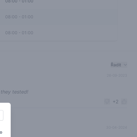
08:00
-
01:00
08:00
-
01:00
08:00
-
01:00
Řadit
26-09-2023
they tested!
+2
30-04-2024
to