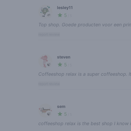
lesley11
5
🌱
/ 5
Top shop. Goede producten voor een prim
report review
steven
5
🍃
/ 5
Coffeeshop relax is a super coffeeshop. It
report review
sem
5
🍃
/ 5
coffeeshop relax is the best shop I know 