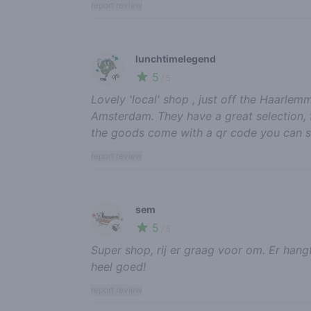
report review
lunchtimelegend
5
🌱
/ 5
Lovely 'local' shop , just off the Haarlem
Amsterdam. They have a great selection, f
the goods come with a qr code you can sc
report review
sem
5
🍃
/ 5
Super shop, rij er graag voor om. Er hangt
heel goed!
report review