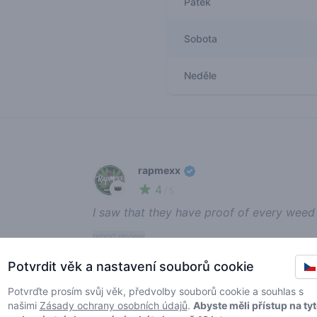
Pátek
Sobota
Neděle
Recent reviews
rapmexx
4
👑
/ 5
I saw that they have proof of every weed 
report review
Potvrdit věk a nastavení souborů cookie
norajoe
Potvrďte prosím svůj věk, předvolby souborů cookie a souhlas s
našimi
Zásady ochrany osobních údajů
.
Abyste měli přístup na ty
5
🦖
/ 5