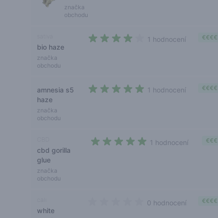
značka
obchodu
sativa
€€€€
1 hodnocení
bio haze
4 out of 5 stars
značka
obchodu
€€€€
amnesia s5
1 hodnocení
5 out of 5 stars
haze
značka
obchodu
CBD
€€€
1 hodnocení
cbd gorilla
5 out of 5 stars
glue
značka
obchodu
cali
€€€€
0 hodnocení
white
0 out of 5 stars