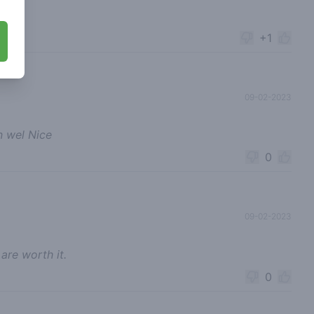
weed
+1
09-02-2023
n wel Nice
0
09-02-2023
are worth it.
0