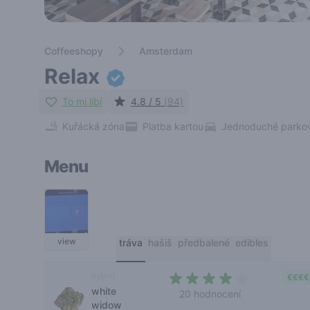
Coffeeshopy
Amsterdam
Relax
To mi líbí
4.8 / 5
(94)
Kuřácká zóna
Platba kartou
Jednoduché parko
Menu
view
tráva
hašiš
předbalené
edibles
hybrid
€€€€
white
20 hodnocení
widow
3,9 out of 5 stars