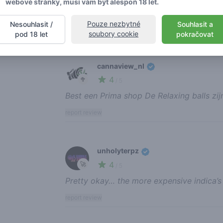
webové stránky, musí vám být alespoň 18 let.
Very kind staff and a great selection of 
Pouze nezbytné
Nesouhlasit /
Souhlasit a
report review
soubory cookie
pod 18 let
pokračovat
cannaview_nl
4
🥦
/ 5
Best een Prima shop De Relaxing balls zij
report review
unholyterpz
4
🚀
/ 5
Pretty okay… the more expensive indica’s 
report review