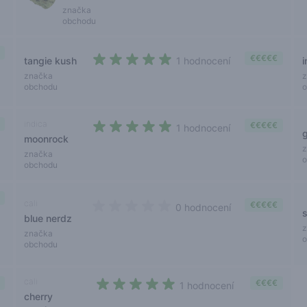
značka
obchodu
€€€€€
tangie kush
1 hodnocení
i
5 out of 5 stars
značka
obchodu
indica
€€€€€
1 hodnocení
moonrock
5 out of 5 stars
značka
obchodu
cali
€€€€€
0 hodnocení
s
blue nerdz
0 out of 5 stars
značka
obchodu
cali
€€€€
1 hodnocení
cherry
5 out of 5 stars