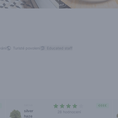
vání
Turisté povoleni
Educated staff
sativa
€€€€
silver
28 hodnocení
haze
4 out of 5 stars