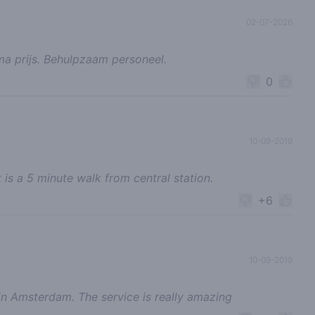
02-07-2026
a prijs. Behulpzaam personeel.
0
10-09-2019
 is a 5 minute walk from central station.
+6
10-09-2019
in Amsterdam. The service is really amazing