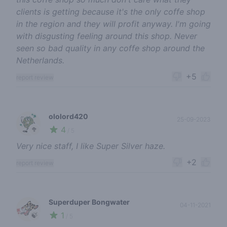
clients is getting because it's the only coffe shop
in the region and they will profit anyway. I'm going
with disgusting feeling around this shop. Never
seen so bad quality in any coffe shop around the
Netherlands.
+5
report review
ololord420
25-09-2023
4
🥦
/ 5
Very nice staff, I like Super Silver haze.
+2
report review
Superduper Bongwater
04-11-2021
1
🍃
/ 5