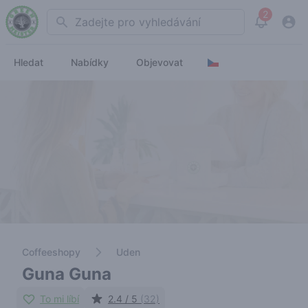
2
Search
View noti
Hledat
Nabídky
Objevovat
Coffeeshopy
Uden
Guna Guna
To mi líbí
2.4 / 5
(32)