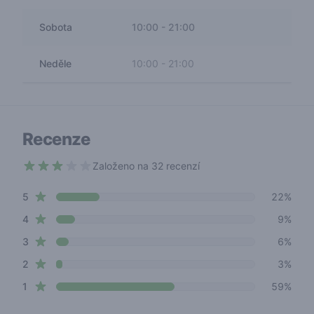
Sobota
10:00
-
21:00
Neděle
10:00
-
21:00
Recenze
Založeno na 32 recenzí
2.4 out of 5 stars
star reviews
Review data
5
22%
star reviews
4
9%
star reviews
3
6%
star reviews
2
3%
star reviews
1
59%