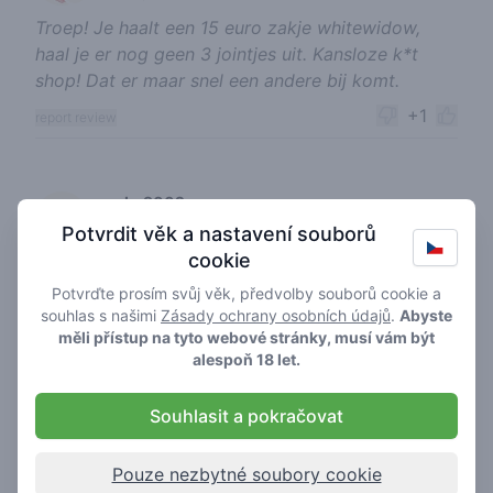
Troep! Je haalt een 15 euro zakje whitewidow,
haal je er nog geen 3 jointjes uit. Kansloze k*t
shop! Dat er maar snel een andere bij komt.
+1
report review
gaby9002
17-08-2019
1
Potvrdit věk a nastavení souborů
🌱
/ 5
cookie
They need BSN number from you. If you dont
have it, you was Wasting your time for nothing
Potvrďte prosím svůj věk, předvolby souborů cookie a
souhlas s našimi
Zásady ochrany osobních údajů
.
Abyste
+1
report review
měli přístup na tyto webové stránky, musí vám být
alespoň 18 let.
senor incapablo
Souhlasit a pokračovat
11-05-2026
3
🍃
/ 5
Pouze nezbytné soubory cookie
Wier is van acceptabele kwaliteit, maar verwacht