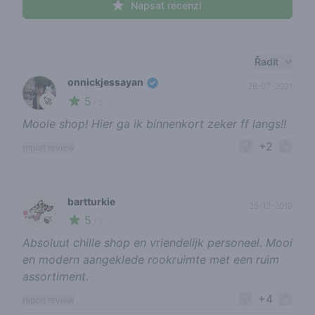
Napsat recenzi
Recent reviews
Řadit
onnickjessayan
28-07-2021
5
🚀
/ 5
Mooie shop! Hier ga ik binnenkort zeker ff langs!!
+2
report review
bartturkie
25-12-2019
5
🍃
/ 5
Absoluut chille shop en vriendelijk personeel. Mooi
en modern aangeklede rookruimte met een ruim
assortiment.
+4
report review