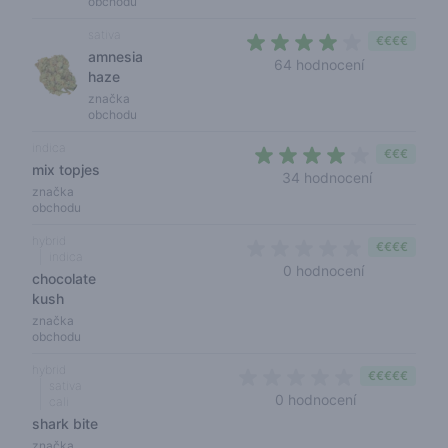
obchodu
sativa
€€€€
amnesia
3,9 out of 5
64 hodnocení
haze
značka
obchodu
indica
€€€
mix topjes
3,8 out of 
34 hodnocení
značka
obchodu
hybrid
€€€€
indica
0 out of 5 s
0 hodnocení
chocolate
kush
značka
obchodu
hybrid
€€€€€
sativa
0 out of 5 sta
0 hodnocení
cali
shark bite
značka