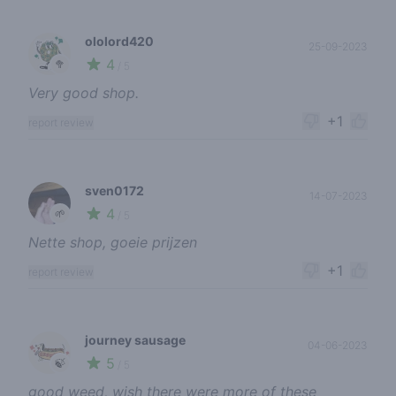
ololord420
25-09-2023
4
🥦
/ 5
Very good shop.
+1
report review
sven0172
14-07-2023
4
🌱
/ 5
Nette shop, goeie prijzen
+1
report review
journey sausage
04-06-2023
5
🍃
/ 5
good weed, wish there were more of these