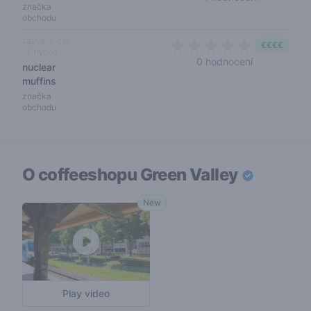
značka
obchodu
sativa
cali
€€€€
hybrid
0 out of 5 s
0 hodnocení
nuclear
muffins
značka
obchodu
O coffeeshopu
Green Valley
New
Play video