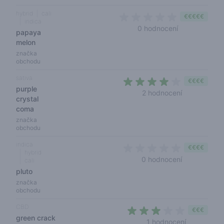
hybrid
cali
€€€€€
indica
0 out of 5 sta
0 hodnocení
papaya
melon
značka
obchodu
sativa
€€€€
purple
4 out of 5 s
2 hodnocení
crystal
coma
značka
obchodu
indica
€€€€
hybrid
0 out of 5 s
0 hodnocení
cali
pluto
značka
obchodu
CBD
€€€
green crack
3 out of 5 
1 hodnocení