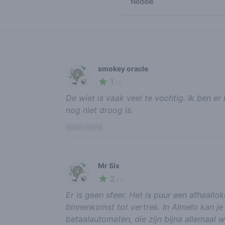
Neděle
Recent reviews
smokey oracle
1
🍃
/ 5
De wiet is vaak veel te vochtig. Ik ben er
nog niet droog is.
report review
Mr Six
2
🍃
/ 5
Er is geen sfeer. Het is puur een afhaallo
binnenkomst tot vertrek. In Almelo kan je 
betaalautomaten, die zijn bijna allemaal