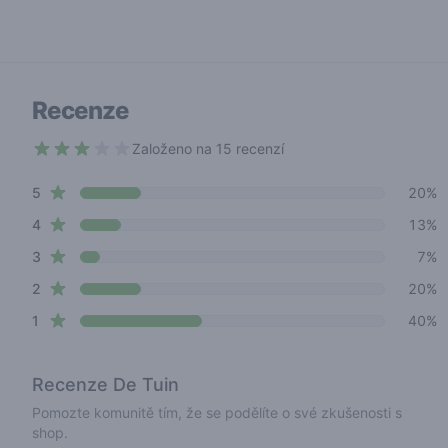
Recenze
Založeno na 15 recenzí
2.6 out of 5 stars
star reviews
Review data
5
20%
star reviews
4
13%
star reviews
3
7%
star reviews
2
20%
star reviews
1
40%
Recenze
De Tuin
Pomozte komunitě tím, že se podělíte o své zkušenosti s
shop.