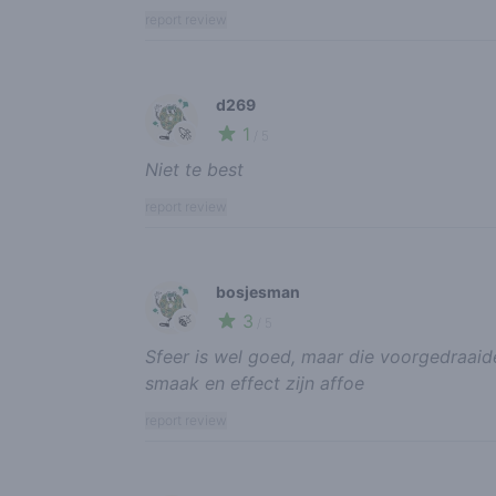
report review
d269
1
🚀
/ 5
Niet te best
report review
bosjesman
3
🍃
/ 5
Sfeer is wel goed, maar die voorgedraaide
smaak en effect zijn affoe
report review