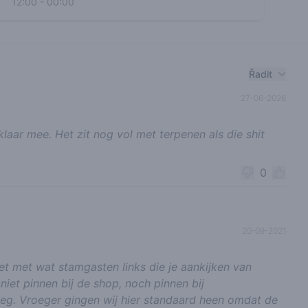
12:00
-
00:00
Řadit
27-06-2026
 klaar mee. Het zit nog vol met terpenen als die shit
0
20-09-2021
ket met wat stamgasten links die je aankijken van
niet pinnen bij de shop, noch pinnen bij
 weg. Vroeger gingen wij hier standaard heen omdat de