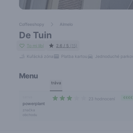
Coffeeshopy
Almelo
De Tuin
To mi líbí
2.6 / 5
(15)
Kuřácká zóna
Platba kartou
Jednoduché parko
Menu
tráva
sativa
€€€€
23 hodnocení
powerplant
2,1 out of 5 stars
značka
obchodu