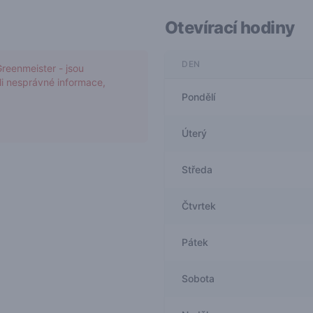
Otevírací hodiny
DEN
Greenmeister - jsou
šli nesprávné informace,
Pondělí
Úterý
Středa
Čtvrtek
Pátek
Sobota