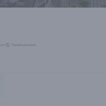
vání
Turisté povoleni