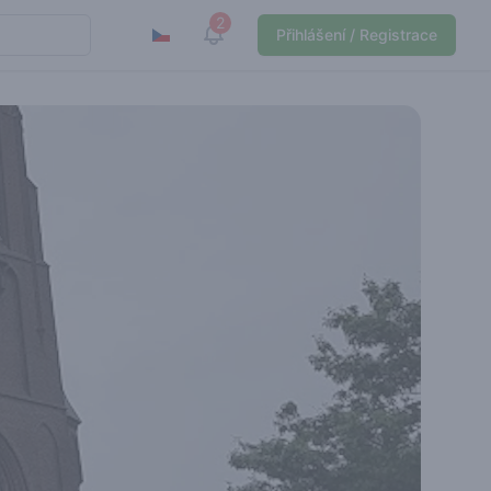
2
View notifications
Přihlášení / Registrace