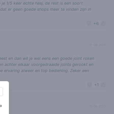
 je 1/5 keer echte hasj, de rest is een soort
dat er geen goede shops meer te vinden zijn in
+6
17-08-2024
eest en dan wil je wel eens een goede joint roken
en achter elkaar voorgedraaide joints gerookt en
jne ervaring alweer en top bediening. Zeker een
+1
to
15-06-2023