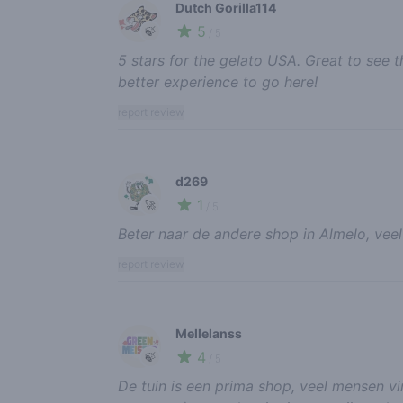
Dutch Gorilla114
5
🍃
/ 5
5 stars for the gelato USA. Great to see 
better experience to go here!
report review
d269
1
🚀
/ 5
Beter naar de andere shop in Almelo, veel
report review
Mellelanss
4
🍃
/ 5
De tuin is een prima shop, veel mensen vi