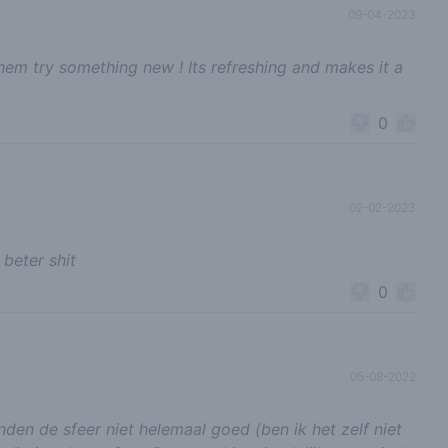
09-04-2023
them try something new ! Its refreshing and makes it a
0
02-02-2023
 beter shit
0
05-08-2022
nden de sfeer niet helemaal goed (ben ik het zelf niet