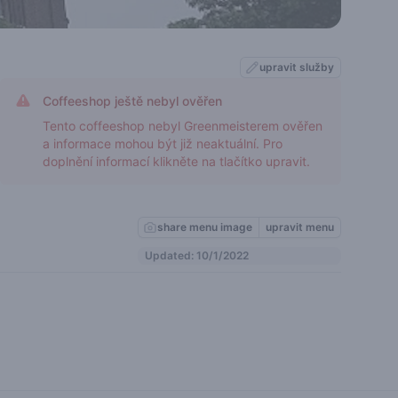
upravit služby
Coffeeshop ještě nebyl ověřen
Tento coffeeshop nebyl Greenmeisterem ověřen
a informace mohou být již neaktuální. Pro
doplnění informací klikněte na tlačítko upravit.
share menu image
upravit menu
Updated: 10/1/2022