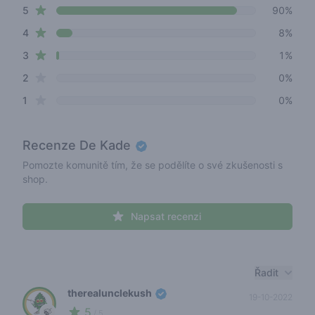
star reviews
Review data
5
90%
star reviews
4
8%
star reviews
3
1%
star reviews
2
0%
star reviews
1
0%
Recenze
De Kade
Pomozte komunitě tím, že se podělíte o své zkušenosti s
shop.
Napsat recenzi
Recent reviews
Řadit
therealunclekush
19-10-2022
5
🍃
/ 5