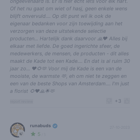
ongeëvenaard is. Er is hier echt iets voor elk hart.
Of het nu gaat om wiet of hasj, geen enkele wens
blijft onvervuld.... Op dit punt wil ik ook de
eigenaar bedanken voor zijn toewijding aan het
verzorgen van deze uitstekende selectie
producten... Hartelijk dank daarvoor 🙏♥️ Alles bij
elkaar met liefde. De goed ingerichte sfeer, de
medewerkers, de mensen, de producten - dit alles
maakt de Kade tot een Kade.... En dat is al ruim 30
jaar zo... ♥️🌻🫶 Voor mij de Kade is een van de
mooiste, de warmste 🫶, eh om niet te zeggen en
een van de beste Shops van Amsterdam.... I'm just
a florist 🌻♥️🙏🌟🫶
+3
report review
runabuds
27-10-2023
5
🍃
/ 5