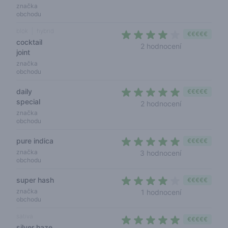
značka
obchodu
blok
hybrid
€€€€€
cocktail
4 out of 5 sta
2 hodnocení
joint
značka
obchodu
daily
€€€€€
special
5 out of 5 sta
2 hodnocení
značka
obchodu
pure indica
€€€€€
5 out of 5 sta
značka
3 hodnocení
obchodu
super hash
€€€€€
4 out of 5 sta
značka
1 hodnocení
obchodu
sativa
€€€€€
silver haze