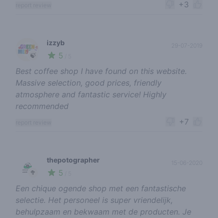
+3
report review
izzyb
29-07-2019
5
🍃
/ 5
Best coffee shop I have found on this website.
Massive selection, good prices, friendly
atmosphere and fantastic service! Highly
recommended
+7
report review
thepotographer
15-06-2020
5
🥦
/ 5
Een chique ogende shop met een fantastische
selectie. Het personeel is super vriendelijk,
behulpzaam en bekwaam met de producten. Je