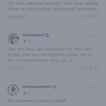
Top shop, zeker een aanrader. Mooi menu, eerlijke
prijzen en een prachtige (tabaksvrije!) rookruimte.
+3
report review
Stronkodonk
05-05-2023
5
🍃
/ 5
Very nice shop, can recommend the "haze deal"
5g bag. Also very nice high-end strains, not too
dry. Come here almost every day 👍
+3
report review
therealunclekush
21-01-2023
5
🍃
/ 5
M’n huiskamer in A’dam Zuid🙏🏽