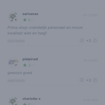
sarivanas
25-11-2020
5
🥦
/ 5
Prima shop vriendelijk personeel en mooie
kwaliteit wiet en hasjj!
+3
report review
pietpiraat
16-11-2020
3
🌱
/ 5
gewoon goed
+3
report review
charlotte-x
13-10-2020
5
🌱