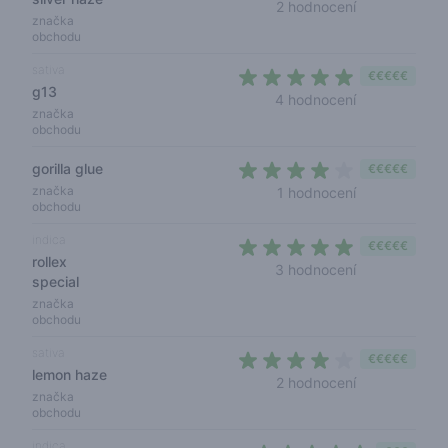
5 out of 5 sta
2 hodnocení
značka
obchodu
sativa
€€€€€
g13
4,5 out of 5 s
4 hodnocení
značka
obchodu
gorilla glue
€€€€€
4 out of 5 sta
značka
1 hodnocení
obchodu
indica
€€€€€
rollex
4,3 out of 5 s
3 hodnocení
special
značka
obchodu
sativa
€€€€€
lemon haze
4 out of 5 sta
2 hodnocení
značka
obchodu
indica