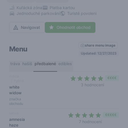
Kuřácká zóna
Platba kartou
Jednoduché parkování
Turisté povoleni
Navigovat
Ohodnotit obchod
share menu image
Menu
Updated: 12/27/2023
tráva
hašiš
předbalené
edibles
indica
€€€€
hybrid
4,3 out of 5
3 hodnocení
white
widow
značka
obchodu
sativa
€€€€€
amnesia
4,7 out of 5 s
7 hodnocení
haze