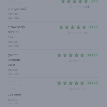
€€€
hybrid
4,5 out of 
2 hodnocení
orange bud
značka
obchodu
strawberry
€€€€
banana
4,5 out of 5
2 hodnocení
kush
značka
obchodu
golden
€€€€€
tarantula
5 out of 5 sta
1 hodnocení
pure
značka
obchodu
indica
€€€€€
hybrid
5 out of 5 sta
1 hodnocení
cali
cali pure
značka
obchodu