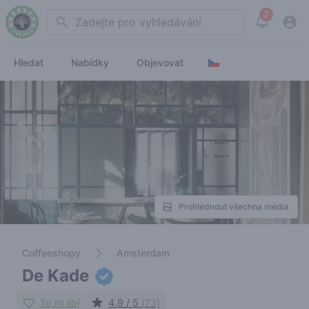
2
Search
View noti
Hledat
Nabídky
Objevovat
Prohlédnout všechna média
Coffeeshopy
Amsterdam
De Kade
To mi líbí
4.9 / 5
(73)