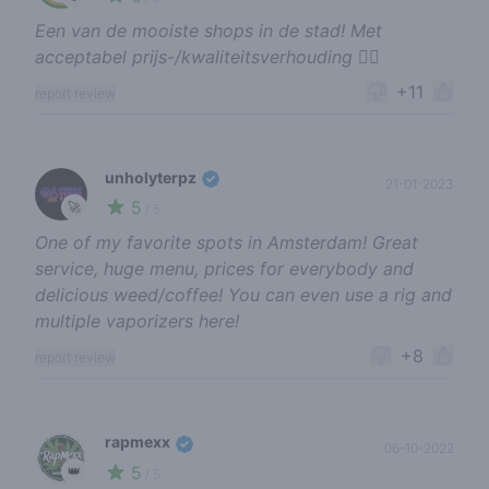
Een van de mooiste shops in de stad! Met
acceptabel prijs-/kwaliteitsverhouding 👍🏽
+11
report review
unholyterpz
21-01-2023
5
🚀
/ 5
One of my favorite spots in Amsterdam! Great
service, huge menu, prices for everybody and
delicious weed/coffee! You can even use a rig and
multiple vaporizers here!
+8
report review
rapmexx
06-10-2022
5
👑
/ 5