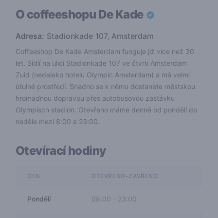
O coffeeshopu
De Kade
Adresa:
Stadionkade 107, Amsterdam
Coffeeshop De Kade Amsterdam funguje již více než 30
let. Sídlí na ulici Stadionkade 107 ve čtvrti Amsterdam
Zuid (nedaleko hotelu Olympic Amsterdam) a má velmi
útulné prostředí. Snadno se k němu dostanete městskou
hromadnou dopravou přes autobusovou zastávku
Olympisch stadion. Otevřeno máme denně od pondělí do
neděle mezi 8:00 a 23:00.
Otevírací hodiny
DEN
OTEVŘENO-ZAVŘENO
Pondělí
08:00
-
23:00