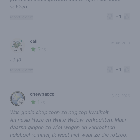
sokken.
+1
report review
cali
15-06-2019
5
🥦
/ 5
Ja ja
+1
report review
chewbacco
18-02-2026
1
🍃
/ 5
Was goeie shop toen ze nog top kwaliteit
Amnesia Haze en White Widow verkochten. Maar
daarna gingen ze wiet wegen en verkochten
heleboel rommel, ik weet niet waar ze die rotzooi