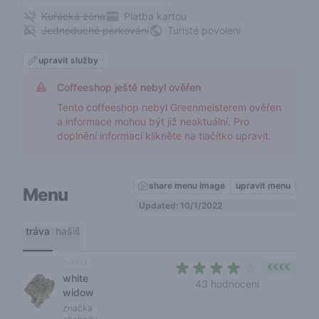
Kuřácká zóna
Platba kartou
Jednoduché parkování
Turisté povoleni
upravit služby
Coffeeshop ještě nebyl ověřen
Tento coffeeshop nebyl Greenmeisterem ověřen
a informace mohou být již neaktuální. Pro
doplnění informací klikněte na tlačítko upravit.
share menu image
upravit menu
Menu
Updated: 10/1/2022
tráva
hašiš
hybrid
€€€€
white
3,7 out of 5 
43 hodnocení
widow
značka