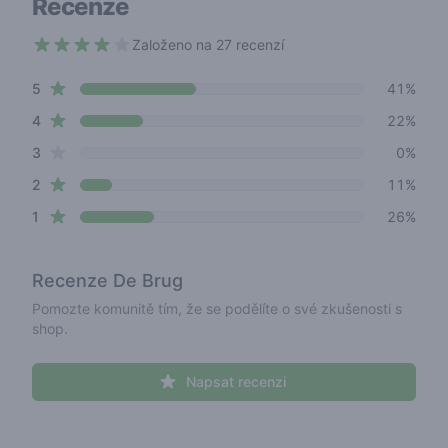
Recenze
Založeno na 27 recenzí
3.4 out of 5 stars
star reviews
Review data
5
41%
star reviews
4
22%
star reviews
3
0%
star reviews
2
11%
star reviews
1
26%
Recenze
De Brug
Pomozte komunitě tím, že se podělíte o své zkušenosti s
shop.
Napsat recenzi