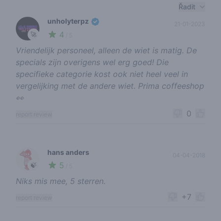
Recent reviews
Řadit
unholyterpz
21-01-2023
4
🚀
/ 5
Vriendelijk personeel, alleen de wiet is matig. De
specials zijn overigens wel erg goed! Die
specifieke categorie kost ook niet heel veel in
vergelijking met de andere wiet. Prima coffeeshop
👀
0
report review
hans anders
04-04-2018
5
🍃
/ 5
Niks mis mee, 5 sterren.
+7
report review