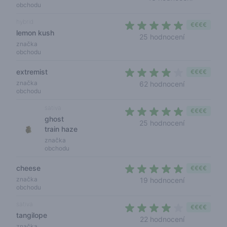
obchodu
hybrid
€€€€
lemon kush
4,2 out of 5 
25 hodnocení
značka
obchodu
extremist
€€€€
3,8 out of 5
značka
62 hodnocení
obchodu
sativa
€€€€
ghost
4,2 out of 5 
25 hodnocení
train haze
značka
obchodu
cheese
€€€€
4,2 out of 5 
značka
19 hodnocení
obchodu
sativa
€€€€
tangilope
3,8 out of 5
22 hodnocení
značka