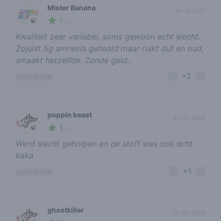
Mister Banana
18-09-2021
1
🍃
/ 5
Kwaliteit zeer variabel, soms gewoon echt slecht.
Zojuist 5g amnesia gehaald maar ruikt duf en oud,
smaakt hetzelfde. Zonde geld..
+2
report review
poppin beast
21-09-2024
1
🍃
/ 5
Werd slecht geholpen en de stoff was ook echt
kaka
+1
report review
ghostkiller
04-09-2024