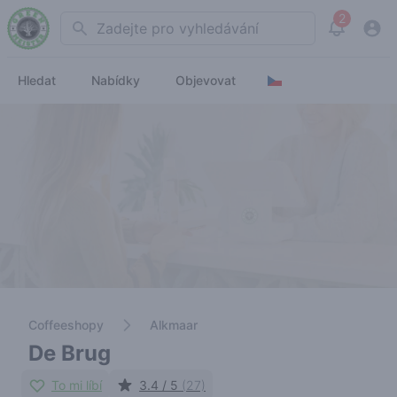
2
Search
View noti
Hledat
Nabídky
Objevovat
Coffeeshopy
Alkmaar
De Brug
To mi líbí
3.4 / 5
(27)