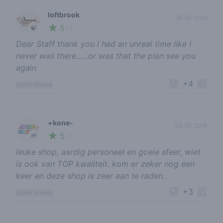
loftbrook
28-06-2019
5
🍃
/ 5
Dear Staff thank you I had an unreal time like I
never was there......or was that the plan see you
again
+4
report review
+kone-
23-07-2019
5
🌱
/ 5
leuke shop, aardig personeel en goeie sfeer, wiet
is ook van TOP kwaliteit. kom er zeker nog een
keer en deze shop is zeer aan te raden.
+3
report review