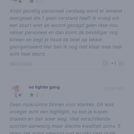
1
🍃
/ 5
Altijd gezellig personeel vandaag word er iemand
neergeset die 1 geen verstand heeft ik vraag om
een soort wiet en woord gezegd geen idee nou
lekker personeel en dan komt de beveiliger nog
binnen en zegt je houd de boel op lekker
georganiseerd hier ben ik nog niet klaar mee heel
echt heel slecht
+1
report review
no lighter gang
23-05-2023
2
🍃
/ 5
Geen rookruimte binnen voor klanten. Dit was
vroeger echt een highlight, nu kun je kopen
draaien en dan weer weg. Veel verschillende
soorten aanwezig maar slechte kwaliteit soms. 5
gram zak soms gewoon oud en rijkt naar oude