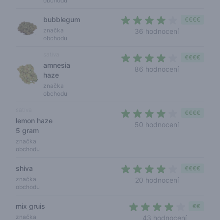
obchodu
bubblegum
€€€€
4 out of 5 s
značka
36 hodnocení
obchodu
sativa
€€€€
amnesia
3,8 out of 5
86 hodnocení
haze
značka
obchodu
sativa
€€€€
lemon haze
3,9 out of 5
50 hodnocení
5 gram
značka
obchodu
shiva
€€€€
3,8 out of 5
značka
20 hodnocení
obchodu
mix gruis
€€
3,7 out of
značka
43 hodnocení